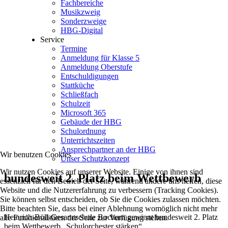
Fachbereiche
Musikzweig
Sonderzweige
HBG-Digital
Service
Termine
Anmeldung für Klasse 5
Anmeldung Oberstufe
Entschuldigungen
Stattküche
Schließfach
Schulzeit
Microsoft 365
Gebäude der HBG
Schulordnung
Unterrichtszeiten
Ansprechpartner an der HBG
Wir benutzen Cookies
Unser Schutzkonzept
Wir nutzen Cookies auf unserer Website. Einige von ihnen sind
bundesweit 2. Platz beim Wettbewerb
essenziell für den Betrieb der Seite, während andere uns helfen, diese
Website und die Nutzererfahrung zu verbessern (Tracking Cookies).
Sie können selbst entscheiden, ob Sie die Cookies zulassen möchten.
Bitte beachten Sie, dass bei einer Ablehnung womöglich nicht mehr
Heinrich-Böll-Gesamtschule Bochum gewinnt bundesweit 2. Platz
alle Funktionalitäten der Seite zur Verfügung stehen.
beim Wettbewerb „Schulorchester stärken“