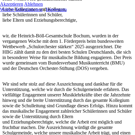
Akzeptieren
Ablehnen
Liebe Kolleginnen und Kollegen,
Weitere Informationen
|
Impressum
liebe Schülerinnen und Schüler,
liebe Eltern und Erziehungsberechtigte,
wir, die Heinrich-Böll-Gesamtschule Bochum, wurden in der
vergangenen Woche mit dem 1. Förderpreis beim bundesweiten
Wettbewerb „Schulorchester stärken“ 2025 ausgezeichnet. Die
HBG zählt damit zu den drei besten Schulen Deutschlands, die sich
in besonderer Weise für musikalische Bildung engagieren. Der Preis
wurde gemeinsam vom Bundesverband Musikunterricht (BMU)
und der Deutschen Orchester-Stiftung (DOS) vergeben.
Wir sind sehr stolz auf diese Auszeichnung und dankbar für die
Unterstützung, welche wir durch die Schulgemeinde erfahren. Das
vielfältige Engagement unserer Musiklehrkräfte über die Jahrzehnte
hinweg und die breite Unterstützung durch das gesamte Kollegium
sowie die Schulleitung sind Grundlage dieses Erfolgs. Hinzu kommt
das musikalische Engagement zahlreicher Schülerinnen und Schüler
sowie die Unterstützung durch Eltern
und Erziehungsberechtigte, welche die Arbeit erst möglich und
fruchtbar machen. Die Auszeichnung würdigt die gesamte
Schulgemeinde, welche unsere musikalische Arbeit trägt, und einen