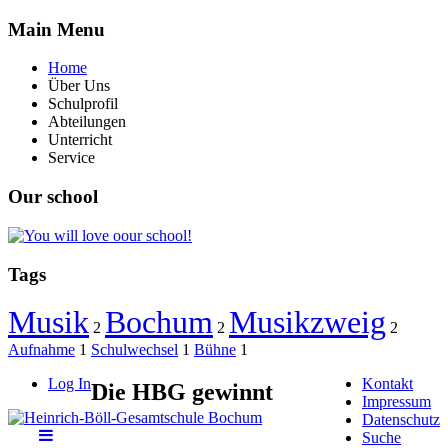
Main
Menu
Home
Über Uns
Schulprofil
Abteilungen
Unterricht
Service
Our
school
Tags
Musik
Bochum
Musikzweig
2
2
2
Aufnahme
1
Schulwechsel
1
Bühne
1
Log In
Kontakt
Die HBG gewinnt
Impressum
Datenschutz
Suche