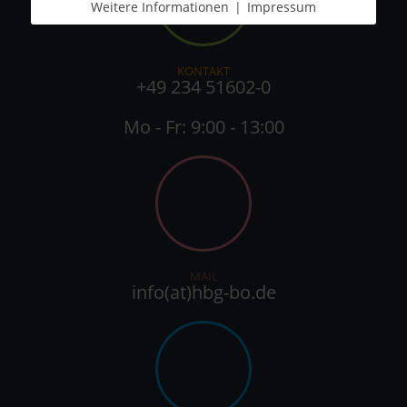
Weitere Informationen
|
Impressum
KONTAKT
+49 234 51602-0
Mo - Fr: 9:00 - 13:00
MAIL
info(at)hbg-bo.de