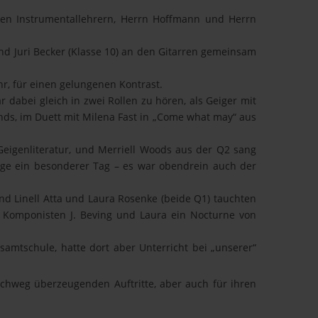
igen Instrumentallehrern, Herrn Hoffmann und Herrn
und Juri Becker (Klasse 10) an den Gitarren gemeinsam
hr, für einen gelungenen Kontrast.
abei gleich in zwei Rollen zu hören, als Geiger mit
nds, im Duett mit Milena Fast in „Come what may“ aus
Geigenliteratur, und Merriell Woods aus der Q2 sang
äge ein besonderer Tag – es war obendrein auch der
und Linell Atta und Laura Rosenke (beide Q1) tauchten
en Komponisten J. Beving und Laura ein Nocturne von
samtschule, hatte dort aber Unterricht bei „unserer“
chweg überzeugenden Auftritte, aber auch für ihren