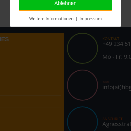
Ablehnen
Weitere Informationen
|
Impressum
NES
KONTAKT
+49 234 5
Mo - Fr: 9:
MAIL
info(at)hb
ANSCHRIFT
Agnesstra