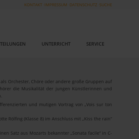
KONTAKT
IMPRESSUM
DATENSCHUTZ
SUCHE
TEILUNGEN
UNTERRICHT
SERVICE
t als Orchester, Chöre oder andere große Gruppen auf
örer die Musikalität der jungen Künstlerinnen und
n.
ferenzierten und mutigen Vortrag von „Vois sur ton
te Rölfing (Klasse 8) im Anschluss mit „Kiss the rain“
inen Satz aus Mozarts bekannter „Sonata facile“ in C-