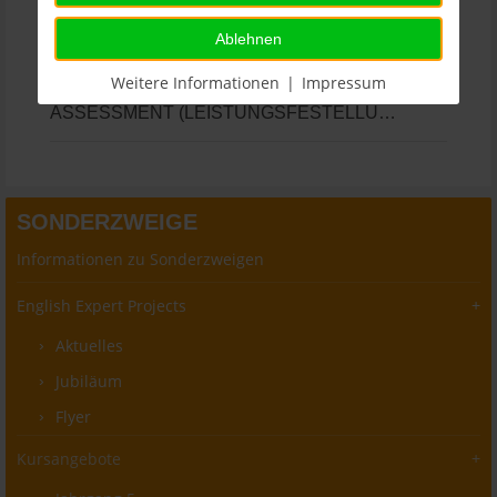
kurze Einheiten von Sachfächern wie Erdkunde,
Ablehnen
Geschichte, Biologie, Sport, Musik etc.
Weitere Informationen
|
Impressum
ASSESSMENT (LEISTUNGSFESTELLUNG)
SONDERZWEIGE
Informationen zu Sonderzweigen
English Expert Projects
Aktuelles
Jubiläum
Flyer
Kursangebote