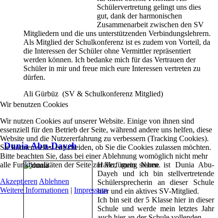
Schülervertretung gelingt uns dies
gut, dank der harmonischen
Zusammenarbeit zwischen den SV
Mitgliedern und die uns unterstützenden Verbindungslehrern.
Als Mitglied der Schulkonferenz ist es zudem von Vorteil, da
die Interessen der Schüler ohne Vermittler repräsentiert
werden können. Ich bedanke mich für das Vertrauen der
Schüler in mir und freue mich eure Interessen vertreten zu
dürfen.
Ali Gürbüz (SV & Schulkonferenz Mitglied)
Wir benutzen Cookies
Wir nutzen Cookies auf unserer Website. Einige von ihnen sind
essenziell für den Betrieb der Seite, während andere uns helfen, diese
Website und die Nutzererfahrung zu verbessern (Tracking Cookies).
Dunia Abu-Dayeh
Sie können selbst entscheiden, ob Sie die Cookies zulassen möchten.
Bitte beachten Sie, dass bei einer Ablehnung womöglich nicht mehr
alle Funktionalitäten der Seite zur Verfügung stehen.
Hallo, mein Name ist Dunia Abu-
Dayeh und ich bin stellvertretende
Akzeptieren
Ablehnen
Schülersprecherin an dieser Schule
Weitere Informationen
|
Impressum
hier und ein aktives SV-Mitglied.
Ich bin seit der 5 Klasse hier in dieser
Schule und werde mein letztes Jahr
auch hier an der Schule vollenden.